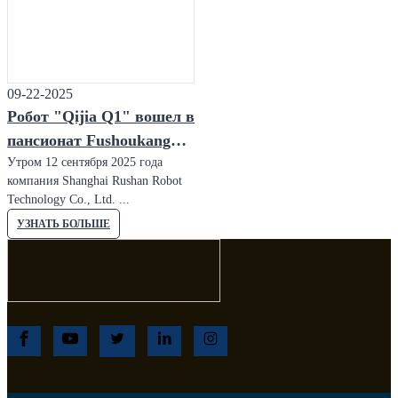
медицинских роботов
09-22-2025
Робот "Qijia Q1" вошел в
пансионат Fushoukang
Penghai, освещая новую
Утром 12 сентября 2025 года
компания Shanghai Rushan Robot
парадигму ухода за
Technology Co., Ltd. ...
пожилыми людьми с
УЗНАТЬ БОЛЬШЕ
помощью технологий