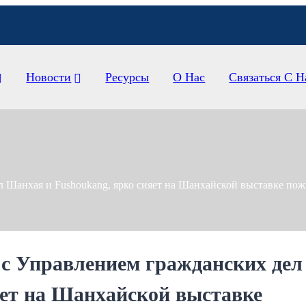
Новости
Ресурсы
О Нас
Связаться С 
ел Шанхая и Fushoukang, ярко сияет на Шанхайской выставке по
е с Управлением гражданских дел
яет на Шанхайской выставке