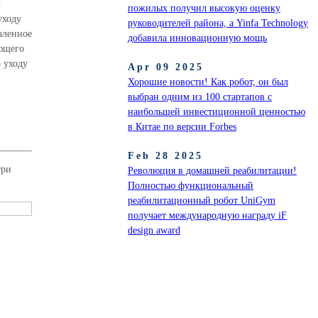
м
пожилых получил высокую оценку
уходу
руководителей района, а Yinfa Technology
аленное
добавила инновационную мощь
ющего
 уходу
Apr 09 2025
Хорошие новости! Как робот, он был
выбран одним из 100 стартапов с
наибольшей инвестиционной ценностью
в Китае по версии Forbes
Feb 28 2025
три
Революция в домашней реабилитации!
Полностью функциональный
реабилитационный робот UniGym
получает международную награду iF
design award