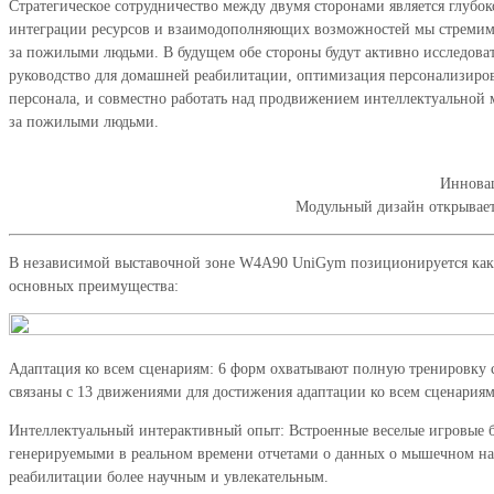
Стратегическое сотрудничество между двумя сторонами является глубо
интеграции ресурсов и взаимодополняющих возможностей мы стремимся
за пожилыми людьми. В будущем обе стороны будут активно исследовать
руководство для домашней реабилитации, оптимизация персонализир
персонала, и совместно работать над продвижением интеллектуально
за пожилыми людьми.
Инновац
Модульный дизайн открывае
В независимой выставочной зоне W4A90 UniGym позиционируется как 
основных преимущества:
Адаптация ко всем сценариям: 6 форм охватывают полную тренировку суст
связаны с 13 движениями для достижения адаптации ко всем сценариям
Интеллектуальный интерактивный опыт: Встроенные веселые игровые би
генерируемыми в реальном времени отчетами о данных о мышечном нап
реабилитации более научным и увлекательным.