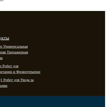
ими
укты
m Универсальная
няя Тренажерная
ма
n Робот для
литации и Физиотерапии
Q1 Робот для Ухода за
лыми