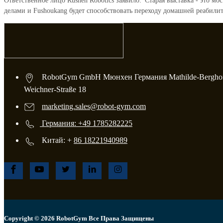
Ответственное лицо Rushen Robotics заявило: 'Старая выставка - это 
делами и Fushoukang будет способствовать переходу домашней реабили
RobotGym GmbH Мюнхен Германия Mathilde-Berghof
Weichner-Straße 18
marketing.sales@robot-gym.com
Германия: +49 1785282225
Китай: +
86 18221940989
Copyright © 2026 RobotGym Все Права Защищены