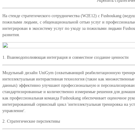
Укрепить стратегиче
На стенде стратегического сотрудничества (W2E12) с Fushoukang (ве
пожилыми людьми, с общенациональной сетью услуг и профессионально
интегрирован в экосистему услуг по уходу за пожилыми людьми Fusho
развития.
1. Взаимодополняющая интеграция и совместное создание ценности
Модульный дизайн UniGym (охватывающий реабилитационную тренировк
интеллектуальная интерактивная технология (такие как множественные
данных) эффективно улучшают профессиональную и персонализированну
стандартизированные и количественно измеримые решения для домашне
как профессиональная команда Fushoukang обеспечивает оценочное руко
интегрированный сервисный цикл 'интеллектуальная тренировка на ус
управление'.
2. Стратегические перспективы