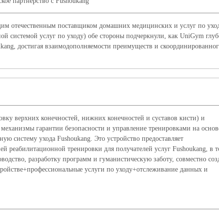
ское партнерство с Fushoukang
дущим отечественным поставщиком домашних медицинских и услуг по уход
й системой услуг по уходу) обе стороны подчеркнули, как UniGym глуб
ukang, достигая взаимодополняемости преимуществ и скоординированно
у верхних конечностей, нижних конечностей и суставов кисти) и
 механизмы гарантии безопасности и управление тренировками на основ
ю систему ухода Fushoukang. Это устройство предоставляет
й реабилитационной тренировки для получателей услуг Fushoukang, в т
водство, разработку программ и гуманистическую заботу, совместно соз
тройстве+профессиональные услуги по уходу+отслеживание данных и