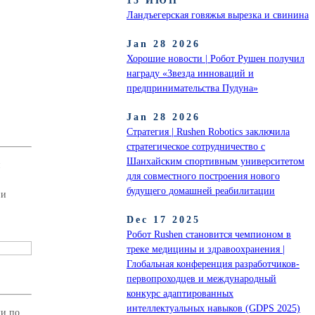
15 ИЮН
Ландъегерская говяжья вырезка и свинина
Jan 28 2026
Хорошие новости | Робот Рушен получил
награду «Звезда инноваций и
предпринимательства Пудуна»
Jan 28 2026
Стратегия | Rushen Robotics заключила
стратегическое сотрудничество с
Шанхайским спортивным университетом
для совместного построения нового
будущего домашней реабилитации
 и
Dec 17 2025
Робот Rushen становится чемпионом в
треке медицины и здравоохранения |
Глобальная конференция разработчиков-
первопроходцев и международный
конкурс адаптированных
интеллектуальных навыков (GDPS 2025)
ки по