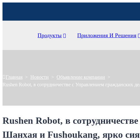
Продукты
Приложения И Решения
Главная
>
Новости
>
Объявление компании
>
Rushen Robot, в сотрудничестве с Управлением гражданских д
Rushen Robot, в сотрудничеств
Шанхая и Fushoukang, ярко си