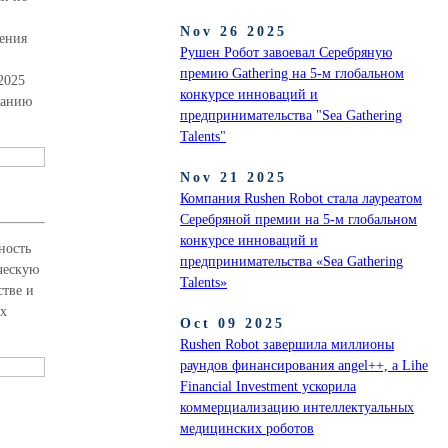
Nov 26 2025
ения
Рушен Робот завоевал Серебряную
премию Gathering на 5-м глобальном
2025
конкурсе инноваций и
ванию
предпринимательства "Sea Gathering
Talents"
Nov 21 2025
Компания Rushen Robot стала лауреатом
Серебряной премии на 5-м глобальном
конкурсе инноваций и
ность
предпринимательства «Sea Gathering
ческую
Talents»
стве и
ах
Oct 09 2025
Rushen Robot завершила миллионы
раундов финансирования angel++, а Lihe
Financial Investment ускорила
коммерциализацию интеллектуальных
медицинских роботов