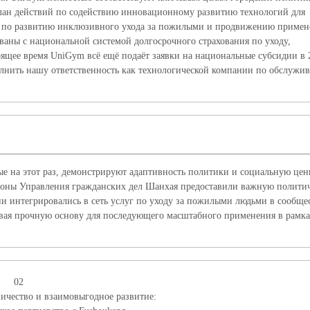
лан действий по содействию инновационному развитию технологий для
чу по развитию инклюзивного ухода за пожилыми и продвижению примен
ваны с национальной системой долгосрочного страхования по уходу,
ящее время UniGym всё ещё подаёт заявки на национальные субсидии в 
лнить нашу ответственность как технологической компании по обслужи
ые на этот раз, демонстрируют адаптивность политики и социальную цен
роны Управления гражданских дел Шанхая предоставили важную полити
и интегрировались в сеть услуг по уходу за пожилыми людьми в сообще
ывая прочную основу для последующего масштабного применения в рамк
02
ичество и взаимовыгодное развитие: