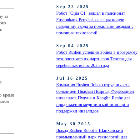
Sep 22 2025
Робот "Qijia Q1" вошел в пансионат
у за
Fushoukang Penghai, освещая новую
око
парадигму ухода за пожилыми людьми с
го
помощью технологий
Sep 04 2025
Робот Rushen успешно вошел в программу
технологических партнеров Tencent для
серебряных волос 2025 года
Jul 16 2025
е
Компания Rushen Robot сотрудничает с
больницей Huashan Hospital, Федерацией
о время
инвалидов Пудуна и Kanglin Renhe для
давая
продвижения медицинской помощи и
поддержки инвалидов
May 30 2025
Выход Rushen Robot в Шанхайский
промышленный парк технологий для