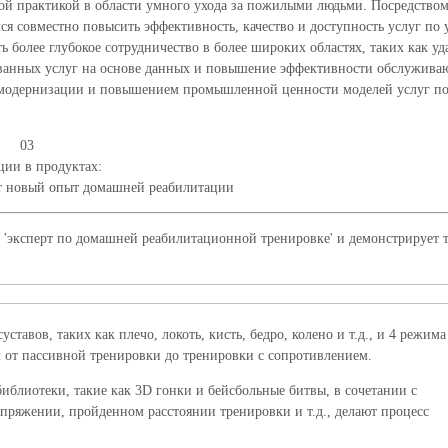
кой практикой в области умного ухода за пожилыми людьми. Посредство
 совместно повысить эффективность, качество и доступность услуг по 
 более глубокое сотрудничество в более широких областях, таких как уд
ованных услуг на основе данных и повышение эффективности обслужива
й модернизации и повышением промышленной ценности моделей услуг по
03
ии в продуктах:
т новый опыт домашней реабилитации
'эксперт по домашней реабилитационной тренировке' и демонстрирует 
авов, таких как плечо, локоть, кисть, бедро, колено и т.д., и 4 режима
 от пассивной тренировки до тренировки с сопротивлением.
блиотеки, такие как 3D гонки и бейсбольные битвы, в сочетании с
ряжении, пройденном расстоянии тренировки и т.д., делают процесс