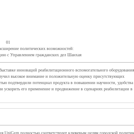
01
расширение политических возможностей:
цию с Управлением гражданских дел Шанхая
Выставке инноваций реабилитационного вспомогательного оборудования
олучил высокое внимание и положительную оценку присутствующих
тью подтвердили потенциал продукта в повышении научности, удобства
и ускорить его применение и продвижение в сценариях реабилитации в
ния UniGym полностью соответствуют ключевым целям городской полити