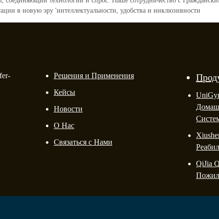
мост, соединяющий технологии и спрос. Наше сотрудничество с Гражданск
тации в новую эру 'интеллектуальности, удобства и инклюзивности
er-
Решения и Применения
Прод
Кейсы
UniGy
Домаш
Новости
Систе
О Нас
Xiushe
Связаться с Нами
Реаби
QiJia 
Пожи