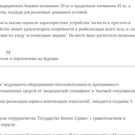
ыдерживать боковое натяжение 20 кг и продольное натяжение 45 кг, а
оты, подходя для различных домашних условий.
ста высоко оценили характеристики устройства 'легкость и простота в
ойство может удовлетворить потребности в реабилитации всего тела, и эт
ями по уходу за пожилыми людьми'. На месте было достигнуто нескольк
04
изм и перспективы на будущее
е 'модульность оборудования+интеллектуальность программного
итационных средств от 'медицинской специфики' к 'бытовой популяриза
ке реализация сервиса монетизация технологий', ожидается создание 5-
и сотрудничества 'Государство Бизнес Сервис' с правительством и
 отрасли