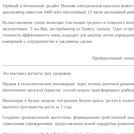
Удобный и безопасный дизайн: Нижняя электрическая присоска может в
аккумулятор емкостью 6400 мАч обеспечивает 12 часов автономной раб
На выставочном стенде несколько участников среднего и пожилого возра
эксплуатации'. Г-жа Ван, дистрибьютор из Цзянсу, сказала: 'Одно устр
стоимость-эффективность очень подходит для закупок оптом учреждени
намерений о сотрудничестве и заключены сделки.
Промышленный синерг
Эта выставка достигла трех прорывов:
Прорыв в технологических инновациях: через полное цепочное решени
обеспечения+экология сервисов' способствовать трансформации реабил
Инновации в бизнес-модели: построение бизнес-цикла 'доступ к полити
кратного пространства роста за 3 года
Создание промышленной экосистемы: формирование тройственной модел
сервисными учреждениями, предоставление новой парадигмы развития